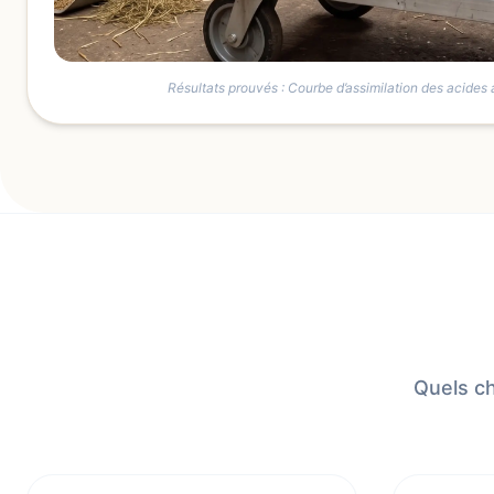
Résultats prouvés : Courbe d’assimilation des acides a
Quels ch