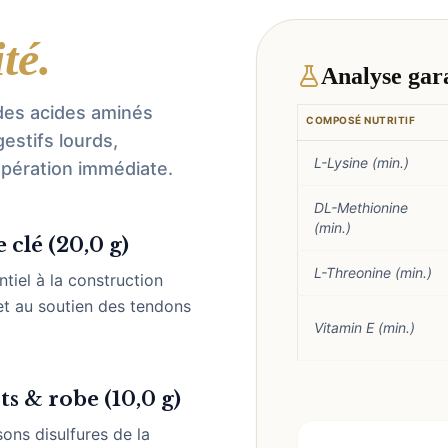
té.
Analyse gar
des acides aminés
COMPOSÉ NUTRITIF
estifs lourds,
L-Lysine (min.)
upération immédiate.
DL-Methionine
(min.)
 clé (20,0 g)
L-Threonine (min.)
ntiel à la construction
et au soutien des tendons
Vitamin E (min.)
s & robe (10,0 g)
sons disulfures de la