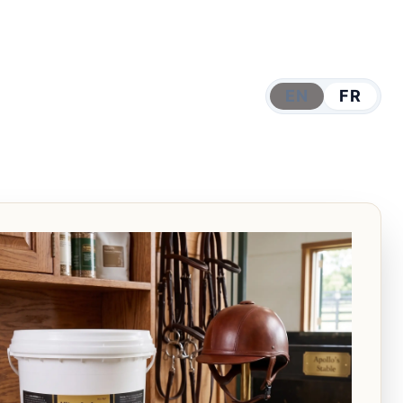
EN
FR