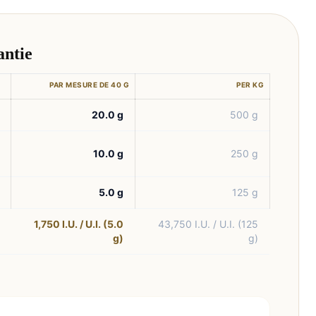
antie
PAR MESURE DE 40 G
PER KG
20.0 g
500 g
10.0 g
250 g
5.0 g
125 g
1,750 I.U. / U.I. (5.0
43,750 I.U. / U.I. (125
g)
g)