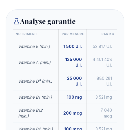
Analyse garantie
NUTRIMENT
PAR MESURE
PAR KG
Vitamine E (min.)
1 500 U.I.
52 817 U.I.
125 000
4 401 408
Vitamine A (min.)
U.I.
U.I.
25 000
880 281
Vitamine D³ (min.)
U.I.
U.I.
Vitamine B1 (min.)
100 mg
3 521 mg
Vitamine B12
7 040
200 mcg
(min.)
mcg
Vitamine B2 (min.)
100 mcg
3 521 mg