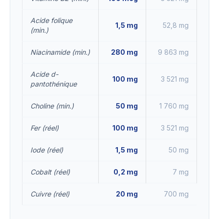
Acide folique
1,5 mg
52,8 mg
(min.)
Niacinamide (min.)
280 mg
9 863 mg
Acide d-
100 mg
3 521 mg
pantothénique
Choline (min.)
50 mg
1 760 mg
Fer (réel)
100 mg
3 521 mg
Iode (réel)
1,5 mg
50 mg
Cobalt (réel)
0,2 mg
7 mg
Cuivre (réel)
20 mg
700 mg